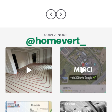
e
SUIVEZ-NOUS
@homevert_