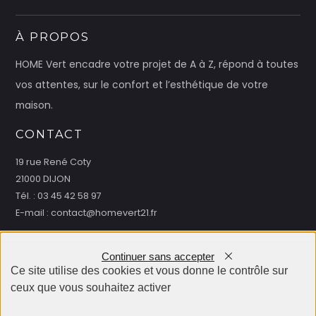
À PROPOS
HOME Vert encadre votre projet de A à Z, répond à toutes
vos attentes, sur le confort et l’esthétique de votre
maison.
CONTACT
19 rue René Coty
21000 DIJON
Tél. : 03 45 42 58 97
E-mail : contact@homevert21.fr
HORAIRES
Continuer sans accepter
Du Lundi au Vendredi :​
Ce site utilise des cookies et vous donne le contrôle sur
de 9 h à 17 h
ceux que vous souhaitez activer