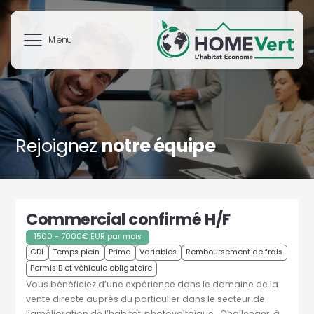
Aller
au
contenu
Rejoignez
notre équipe
Commercial confirmé H/F
1500 - 7000€ EUR par mois
CDI
Temps plein
Prime
Variables
Remboursement de frais
Permis B et véhicule obligatoire
Vous bénéficiez d’une expérience dans le domaine de la
vente directe auprès du particulier dans le secteur de
l’amélioration de l’habitat, photovoltaïque… Challenger, à