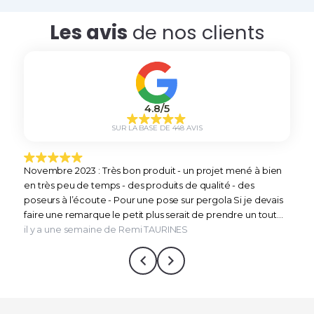
Les avis
de nos clients
4.8/5
SUR LA BASE DE 448 AVIS
Novembre 2023 : Très bon produit - un projet mené à bien
en très peu de temps - des produits de qualité - des
poseurs à l’écoute - Pour une pose sur pergola Si je devais
faire une remarque le petit plus serait de prendre un tout
petit peu plus de temps pour les finitions esthétiques afin
il y a une semaine de Remi TAURINES
d’être dans du vraiment parfait . Mais toutefois la qualité du
travail est bel est bien là … Aout 2024: une équipe de poseur
toujours aussi agréable et formidable on fait installer 1kw
supplémentaire,